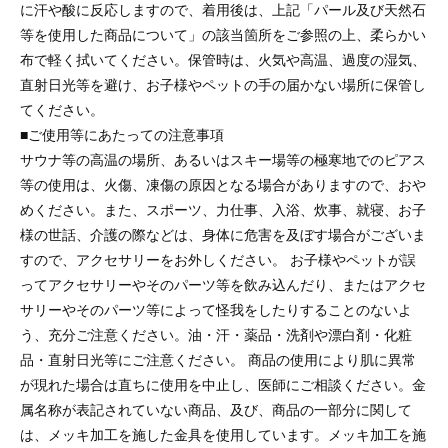
に汗や酸に反応しますので、着用後は、上記「パール及び天然石
等を使用した商品について」の該当箇所をご参照の上、柔らかい
布で軽く拭いてください。保管時は、火気や高温、過度の湿気、
直射日光等を避け、お子様やペットの手の届かない場所に保管し
てください。
■ご使用等にあたっての注意事項
サウナ等の高温の場所、あるいはスキー場等の極寒地でのピアス
等の使用は、火傷、凍傷の原因となる場合がありますので、おや
めください。また、スポーツ、力仕事、入浴、炊事、就寝、お子
様の世話、介護の際などは、身体に危害を及ぼす場合がございま
すので、アクセサリーをお外しください。 お子様やペットが誤
ってアクセサリーやそのパーツ等を飲み込んだり、またはアクセ
サリーやそのパーツ等によって怪我をしたりすることのないよ
う、充分ご注意ください。油・汗・薬品・洗剤や漂白剤・化粧
品・直射日光等にご注意ください。 商品の使用により肌に異常
が現れた場合は直ちに使用を中止し、医師にご相談ください。金
属名称が表記されていない商品、及び、商品の一部分に関して
は、メッキ加工を施した金具を使用しています。メッキ加工を施