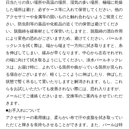
日当たりの良い場所や高温の場所、湿気の多い場所、極端に乾燥
した場所は避け、必ずケース等に入れて保管してください。他の
アクセサリーや金属等の固いものと触れ合わないようご留意くだ
さい。防虫剤等の薬品や化粧品の近くでの保管は避けてくださ
い。脱脂綿を緩衝材として保管いたしますと、脱脂綿の漂白作用
により変色の恐れがございますため、避けてください。パールネ
ックレスを拭く際は、端から端まで一方向に拭き取りますと、糸
を伸ばしてしまい、緩みが早くなります。中心から左右それぞれ
の端に向けて拭き取るようにしてください。淡水パールネックレ
スは、お届け時に、よれている箇所や曲がっている箇所が見られ
る場合がございますが、軽くしごくように伸ばしたり、伸ばした
状態で暫く吊るして置いたりしますと解消されます。もし、これ
らをお試しいただいても改善されない際には、恐れ入りますが、
メールにてご連絡くださいませ。交換等のご案内をさせていただ
きます。
■お手入れについて
アクセサリーの着用後は、柔らかい布で汗や皮脂を拭き取ってい
ただくと輝きを長持ちさせることができます。また、パールは特