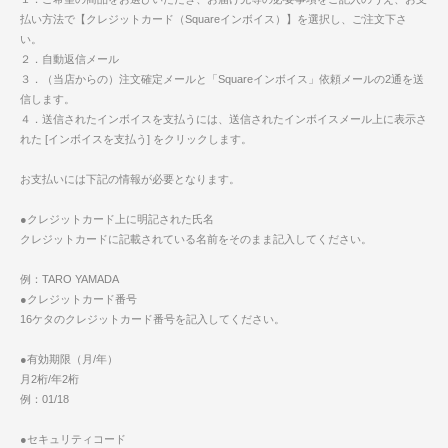
払い方法で【クレジットカード（Squareインボイス）】を選択し、ご注文下さ
い。
２．自動返信メール
３．（当店からの）注文確定メールと「Squareインボイス」依頼メールの2通を送
信します。
４．送信されたインボイスを支払うには、送信されたインボイスメール上に表示さ
れた [インボイスを支払う] をクリックします。
お支払いには下記の情報が必要となります。
●クレジットカード上に明記された氏名
クレジットカードに記載されている名前をそのまま記入してください。
例：TARO YAMADA
●クレジットカード番号
16ケタのクレジットカード番号を記入してください。
●有効期限（月/年）
月2桁/年2桁
例：01/18
●セキュリティコード