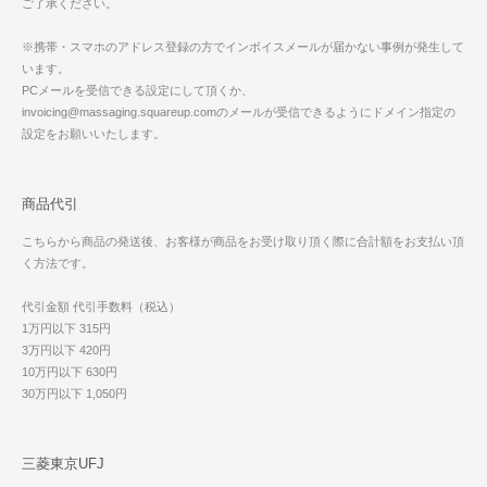
ご了承ください。
※携帯・スマホのアドレス登録の方でインボイスメールが届かない事例が発生して
います。
PCメールを受信できる設定にして頂くか、
invoicing@massaging.squareup.comのメールが受信できるようにドメイン指定の
設定をお願いいたします。
商品代引
こちらから商品の発送後、お客様が商品をお受け取り頂く際に合計額をお支払い頂
く方法です。
代引金額 代引手数料（税込）
1万円以下 315円
3万円以下 420円
10万円以下 630円
30万円以下 1,050円
三菱東京UFJ