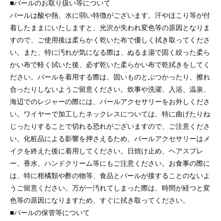
■パールのお取り扱い等について
パールは酸や熱、水に弱い特徴がございます。汗やほこり等が付
着したままにいたしますと、光沢が失われ変色等の原因となりま
すので、ご使用後は柔らかく乾いた布で優しく拭き取ってくださ
い。また、特に汚れが気になる際は、ぬるま湯で固く絞った柔ら
かい布で軽く拭いた後、必ず乾いた柔らかい布で乾拭きをしてく
ださい。パールを着用する際は、固いものとぶつかったり、擦れ
合ったりしないようご留意ください。炊事や洗濯、入浴、温泉、
海辺でのレジャーの際には、パールアクセサリーをお外しくださ
い。ワイヤーで加工したネックレスについては、特に曲げたりね
じったりすることで切れる恐れがございますので、ご注意くださ
い。化粧品による影響を押さえるため、パールアクセサリーはメ
イクを終えた後に着用してください。日焼け止め、ヘアスプレ
ー、香水、ハンドクリーム等にもご注意ください。お食事の際に
は、特に柑橘類や酢の物等、食品とパールが接することのないよ
うご留意ください。万が一汚れてしまった際は、時間が経つと変
色等の原因になりますため、すぐに拭き取ってください。
■パールの保管等について