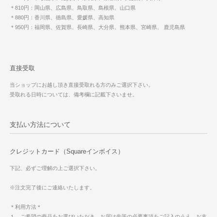
＊810円：岡山県、広島県、鳥取県、島根県、山口県
＊880円：香川県、徳島県、愛媛県、高知県
＊950円：福岡県、佐賀県、長崎県、大分県、熊本県、宮崎県、 鹿児島県
直接受取
当ショップにお越し頂き直接受取れる方のみご選択下さい。
受取れる日時については、備考欄に記載下さいませ。
支払い方法について
クレジットカード（Squareインボイス）
下記、必ずご理解の上ご選択下さい。
※注文完了後にご連絡いたします。
＊利用方法＊
１．ご希望の商品をお選びいただき、お届け先等の必要事項をご記入のうえ、お支