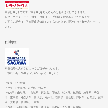
重さは4kgまでです。重さ4kgを超えるものはお引き受けできません。
レターパックプラス：対面でお届けし、受領印又は署名をいただきます。
ご不在の場合は、不在配達通知書を差し入れた上で、配達を行う郵便局へ持ち戻り
ます。
佐川急便
※梱包時の大きさによって金額が異なります。
以下料金例：60サイズ、60cmまで、2kgまで
＊950円：北海道
＊740円：青森県、岩手県、秋田県
＊670円：山形県、、宮城県、福島県、茨城県、栃木県、群馬県、埼玉県、千葉
県、東京都、神奈川県、新潟県、福井県、石川県、富山県、静岡県、山梨県、長野
県、愛知県、岐阜県、三重県
＊740円：和歌山県、滋賀県、奈良県、京都府、大阪府、兵庫県