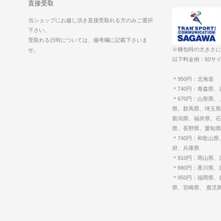
直接受取
当ショップにお越し頂き直接受取れる方のみご選択
下さい。
受取れる日時については、備考欄に記載下さいま
※梱包時の大きさに
せ。
以下料金例：60サイ
＊950円：北海道
＊740円：青森県
＊670円：山形県
県、群馬県、埼玉県
新潟県、福井県、石
県、長野県、愛知県
＊740円：和歌山
府、兵庫県
＊810円：岡山県
＊880円：香川県
＊950円：福岡県
県、宮崎県、 鹿児