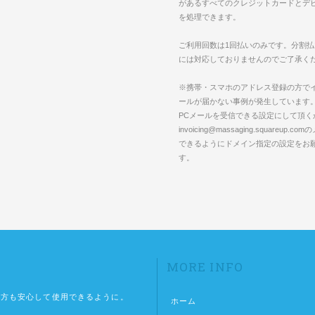
があるすべてのクレジットカードとデ
を処理できます。
ご利用回数は1回払いのみです。分割
には対応しておりませんのでご了承く
※携帯・スマホのアドレス登録の方で
ールが届かない事例が発生しています
PCメールを受信できる設定にして頂く
invoicing@massaging.squareup.
できるようにドメイン指定の設定をお
す。
MORE INFO
の方も安心して使用できるように。
ホーム