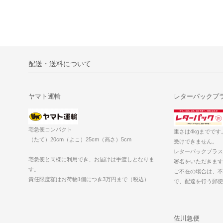
配送・送料について
ヤマト運輸
レターパックプラ
宅急便コンパクト
重さは4kgまでです
（たて）20cm（よこ）25cm（高さ）5cm
受けできません。
レターパックプラス
宅急便と同様に利用でき、お届けは手渡しとなりま
署名をいただきます
す。
ご不在の場合は、不
責任限度額はお荷物1個につき3万円まで（税込）
で、配達を行う郵
佐川急便