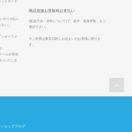
ビットカード
商品直接お受取時お支払い
払いやリボ払い
(配送方法・送料について)で、必ず「直接受取」をご
ださい。
選択下さい。
インボイスメ
※ご利用は東京23区にお住まいのお客様に限りま
。
す。
か、
comのメールが受信
願いいたしま
ショップブログ