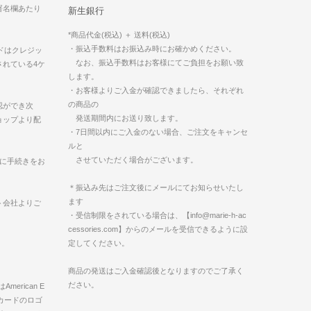
署名欄あたり
新生銀行
*商品代金(税込) ＋ 送料(税込)
・振込手数料はお振込み時にお確かめください。
コードはクレジッ
なお、振込手数料はお客様にてご負担をお願い致
されている4ケ
します。
・お客様よりご入金が確認できましたら、それぞれ
の商品の
認ができ次
発送期間内にお送り致します。
ョップより配
・7日間以内にご入金のない場合、ご注文をキャンセ
ルと
させていただく場合がございます。
内に手続きをお
＊振込み先はご注文後にメールにてお知らせいたし
ます
ト会社よりご
・受信制限をされている場合は、【info@marie-h-ac
cessories.com】からのメールを受信できるように設
定してください。
商品の発送はご入金確認後となりますのでご了承く
ださい。
American E
verカードのロゴ