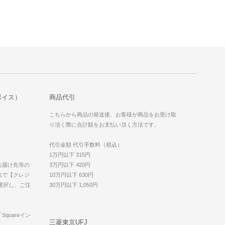
ボイス）
商品代引
こちらから商品の発送後、お客様が商品をお受け取
り頂く際に合計額をお支払い頂く方法です。
代引金額 代引手数料（税込）
1万円以下 315円
お届け先等の
3万円以下 420円
法で【クレジ
10万円以下 630円
を選択し、ご注
30万円以下 1,050円
quareイン
三菱東京UFJ
。