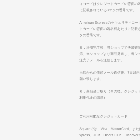
ィコードはクレジットカードの背面の
に記載されている3ケタの番号です。
American Expressのセキュリティ
トカードの背面の署名欄あたりに記載
タの番号です。
５．決済完了後、当ショップで決済確
第、当ショップより商品発送し、当シ
送完了メールを送信します。
当店からの依頼メール送信後、7日以
願い致します。
６．商品受け取り（その後、クレジッ
利用代金の請求）
ご利用可能なクレジットカード
Squareでは、Visa、MasterCard、または
xpress、JCB・Diners Club・Disco