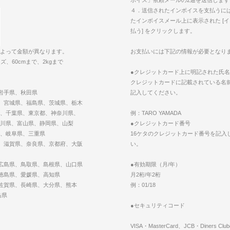
４．送信されたインボイスを支払うに
たインボイスメール上に表示された [
払う] をクリックします。
よって金額が異なります。
お支払いには下記の情報が必要と
ズ、60cmまで、2kgまで
●クレジットカード上に明記された氏名
クレジットカードに記載されている名
、岩手県、秋田県
記入してください。
、、宮城県、福島県、茨城県、栃木
、千葉県、東京都、神奈川県、
例：TARO YAMADA
川県、富山県、静岡県、山梨
●クレジットカード番号
、岐阜県、三重県
16ケタのクレジットカード番号を記入
県、滋賀県、奈良県、京都府、大阪
い。
、広島県、鳥取県、島根県、山口県
●有効期限（月/年）
、徳島県、愛媛県、高知県
月2桁/年2桁
、佐賀県、長崎県、大分県、熊本
例：01/18
島県
●セキュリティコード
VISA・MasterCard、JCB・Diners 