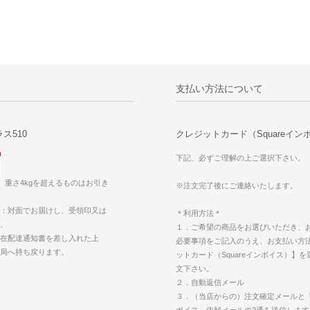
支払い方法について
ス510
クレジットカード（Squareイン
下記、必ずご理解の上ご選択下さい。
。重さ4kgを超えるものはお引き
※注文完了後にご連絡いたします。
：対面でお届けし、受領印又は
＊利用方法＊
。
１．ご希望の商品をお選びいただき、
在配達通知書を差し入れた上
必要事項をご記入のうえ、お支払い方
便局へ持ち戻ります。
ットカード（Squareインボイス）】
文下さい。
２．自動返信メール
３．（当店からの）注文確定メールと「S
ボイス」依頼メールの2通を送信します