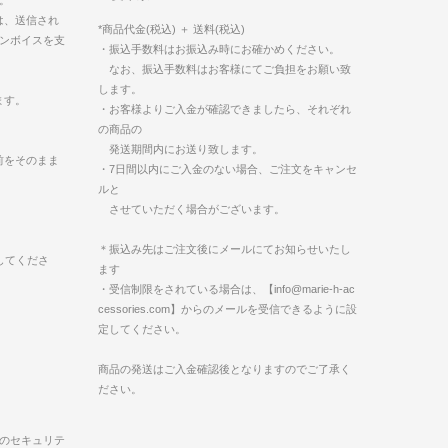
は、送信され
*商品代金(税込) ＋ 送料(税込)
インボイスを支
・振込手数料はお振込み時にお確かめください。
なお、振込手数料はお客様にてご負担をお願い致
します。
なります。
・お客様よりご入金が確認できましたら、それぞれ
の商品の
発送期間内にお送り致します。
前をそのまま
・7日間以内にご入金のない場合、ご注文をキャンセ
ルと
させていただく場合がございます。
＊振込み先はご注文後にメールにてお知らせいたし
してくださ
ます
・受信制限をされている場合は、【info@marie-h-ac
cessories.com】からのメールを受信できるように設
定してください。
商品の発送はご入金確認後となりますのでご了承く
ださい。
Clubのセキュリテ