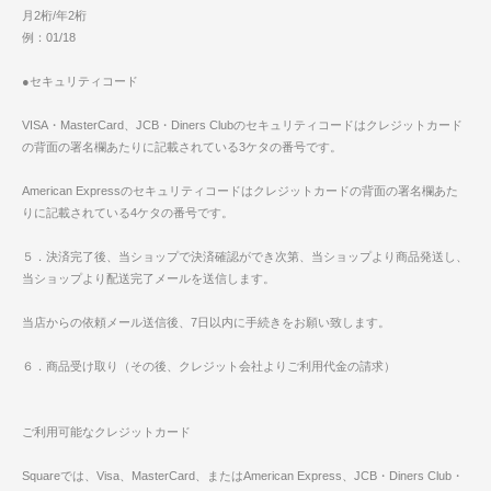
月2桁/年2桁
例：01/18
●セキュリティコード
VISA・MasterCard、JCB・Diners Clubのセキュリティコードはクレジットカード
の背面の署名欄あたりに記載されている3ケタの番号です。
American Expressのセキュリティコードはクレジットカードの背面の署名欄あた
りに記載されている4ケタの番号です。
５．決済完了後、当ショップで決済確認ができ次第、当ショップより商品発送し、
当ショップより配送完了メールを送信します。
当店からの依頼メール送信後、7日以内に手続きをお願い致します。
６．商品受け取り（その後、クレジット会社よりご利用代金の請求）
ご利用可能なクレジットカード
Squareでは、Visa、MasterCard、またはAmerican Express、JCB・Diners Club・