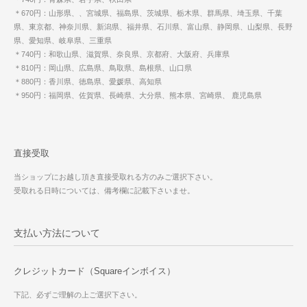
＊670円：山形県、、宮城県、福島県、茨城県、栃木県、群馬県、埼玉県、千葉
県、東京都、神奈川県、新潟県、福井県、石川県、富山県、静岡県、山梨県、長野
県、愛知県、岐阜県、三重県
＊740円：和歌山県、滋賀県、奈良県、京都府、大阪府、兵庫県
＊810円：岡山県、広島県、鳥取県、島根県、山口県
＊880円：香川県、徳島県、愛媛県、高知県
＊950円：福岡県、佐賀県、長崎県、大分県、熊本県、宮崎県、 鹿児島県
直接受取
当ショップにお越し頂き直接受取れる方のみご選択下さい。
受取れる日時については、備考欄に記載下さいませ。
支払い方法について
クレジットカード（Squareインボイス）
下記、必ずご理解の上ご選択下さい。