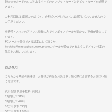
Discoverカードのロゴがあるすべてのクレジットカードとデビットカードを処理で
きます。
ご利用回数は1回払いのみです。分割払いやリボ払いには対応しておりませんので
ご了承ください。
※携帯・スマホのアドレス登録の方でインボイスメールが届かない事例が発生して
います。
PCメールを受信できる設定にして頂くか、
invoicing@massaging.squareup.comのメールが受信できるようにドメイン指定の
設定をお願いいたします。
商品代引
こちらから商品の発送後、お客様が商品をお受け取り頂く際に合計額をお支払い頂
く方法です。
代引金額 代引手数料（税込）
1万円以下 315円
3万円以下 420円
10万円以下 630円
30万円以下 1,050円